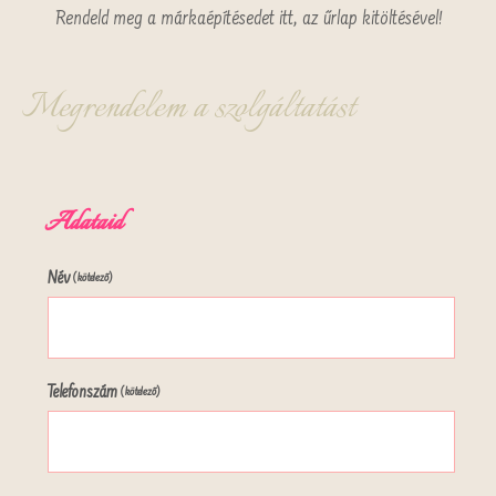
Rendeld meg a márkaépítésedet itt, az űrlap kitöltésével!
Megrendelem a szolgáltatást
Adataid
Név
(kötelező)
Telefonszám
(kötelező)