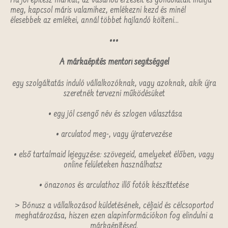
Ha jól építesz márkát, az vásárlód érzéseit és gondolatait indítja
meg, kapcsol máris valamihez, emlékezni kezd és minél
élesebbek az emlékei, annál többet hajlandó költeni...
•••
A márkaépítés mentori segítséggel
egy szolgáltatás induló vállalkozóknak, vagy azoknak, akik újra
szeretnék tervezni működésüket
• egy jól csengő név és szlogen választása
• arculatod meg-, vagy újratervezése
• első tartalmaid lejegyzése: szövegeid, amelyeket élőben, vagy
online felületeken használhatsz
• önazonos és arculathoz illő fotók készíttetése
> Bónusz a vállalkozásod küldetésének, céljaid és célcsoportod
meghatározása, hiszen ezen alapinformációkon fog elindulni a
márkaépítésed.