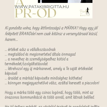
Ki gondolta volna, hogy létfontosságú a MÁRKA?
Hogy egy jól
felépített BRANDdel nem csak kitűnsz a versenytársaid közül,
hanem...
... értéket adsz a vállalkozásodnak
... megtalálod és megismerteted általa önmagad
... a nevedhez és személyiségedhez kötöd a
termékedet/szolgáltatásodat
... létrehozol egy új márkanevet, amely a Te saját értékeidet
képviseli
... áraidat a márkád képviselte minőséghez kötheted
... könnyen megjegyezhetővé válsz, ezáltal keresett a piacodon!
Hogy a márka több egy csinos logónál, hogy több, mint az
önazonos kommunikáció és több annál, amit látnak belőled.