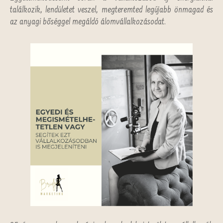
találkozik, lendületet veszel, megteremted legújabb önmagad és
az anyagi bőséggel megáldó álomvállalkozásodat.