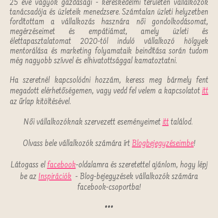
25 éve vagyok gazdasági - kereskedelmi területen vállalkozók
tanácsadója és üzleteik menedzsere. Számtalan üzleti helyzetben
fordítottam a vállalkozás hasznára női gondolkodásomat,
megérzéseimet és empátiámat, amely üzleti és
élettapasztalatomat 2020-tól induló vállalkozó hölgyek
mentorálása és marketing folyamataik beindítása során tudom
még nagyobb szívvel és elhivatottsággal kamatoztatni.
Ha szeretnél kapcsolódni hozzám, keress meg bármely fent
megadott elérhetőségemen, vagy vedd fel velem a kapcsolatot
itt
az űrlap kitöltésével.
Női vállalkozóknak szervezett eseményeimet
itt
találod.
Olvass bele vállalkozók számára írt
Blogbejegyzéseimbe
!
Látogass el
facebook
-oldalamra és szeretettel ajánlom, hogy lépj
be az
Inspirációk
- Blog-bejegyzések vállalkozók számára
facebook-csoportba!
•••