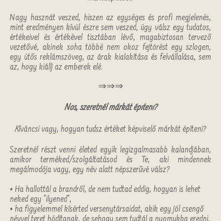
Nagy hasznát veszed, hiszen az egységes és profi megjelenés,
mint eredményen kívül észre sem veszed, úgy válsz egy tudatos,
értékeivel és értékével tisztában lévő, magabiztosan tervező
vezetővé, akinek soha többé nem okoz fejtörést egy szlogen,
egy ütős reklámszöveg, az árak kialakítása és felvállalása, sem
az, hogy kiállj az emberek elé.
⇒⇒⇒
Nos, szeretnél márkát építeni?
K
íváncsi vagy, hogyan tudsz értéket képviselő márkát építeni?
Szeretnél részt venni életed egyik legizgalmasabb kalandjában,
amikor terméked/szolgáltatásod és Te, aki mindennek
megálmodója vagy, egy név alatt népszerűvé válsz?
• Ha hallottál a brandről, de nem tudtad eddig, hogyan is lehet
neked egy "ilyened",
• ha figyelemmel kísérted versenytársaidat, akik egy jól csengő
névvel teret hódítanak, de sehogy sem tudtál a nyomukba eredni,