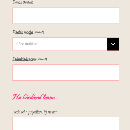
E-mail
(kötelező)
Fizetés módja
(kötelező)
előre utalással
Számlázási cím
(kötelező)
Ha kérdésed lenne...
...tedd fel nyugodtan, írj nekem!