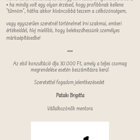
• ha mindig volt egy olyan érzésed, hogy profibbnak kellene
"tűnnöm", hátha akkor kíváncsibbá teszem a célközönségem,
vagy egyszerűen szeretnél történelmet írni szakmai, emberi
értékeiddel, h
ívj mielőbb, hogy belekezdhessünk személyes
márkaépítésedbe!
•••
Az első konzultáció díja 30.000 Ft, amely a teljes csomag
megrendelése esetén beszámításra kerül.
Szeretettel fogadom jelentkezésedet
Pataki
Brigitta
Vállalkozónők mentora