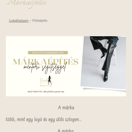
Márkaépítés
Szolgáltatásaim
/
Márkaépítés
A márka
több, mint egy logó és egy ütős szlogen...
A márka,