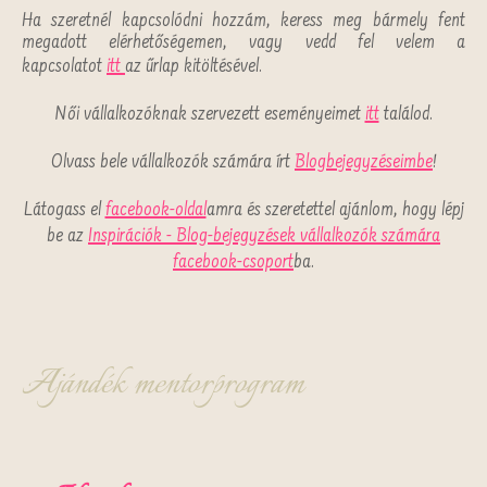
Ha szeretnél kapcsolódni hozzám, keress meg bármely fent
megadott elérhetőségemen, vagy vedd fel velem a
kapcsolatot
itt
az
űrlap kitöltésével.
Női vállalkozóknak szervezett eseményeimet
itt
találod.
Olvass bele vállalkozók számára írt
Blogbejegyzéseimbe
!
Látogass el
facebook-oldal
amra és s
zeretettel ajánlom, hogy lépj
be az
Inspirációk - Blog-bejegyzések vállalkozók számára
facebook-csoport
ba.
Ajándék mentorprogram