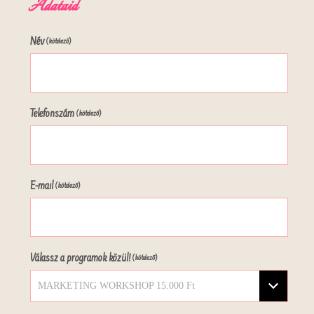
Adataid
Név
(kötelező)
Telefonszám
(kötelező)
E-mail
(kötelező)
Válassz a programok közül!
(kötelező)
MARKETING WORKSHOP 15.000 Ft