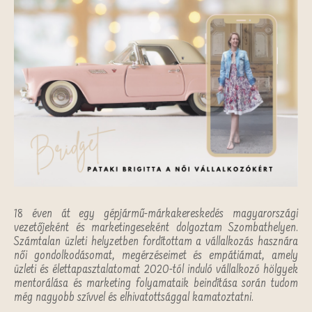
18 éven át egy gépjármű-márkakereskedés magyarországi
vezetőjeként és marketingeseként dolgoztam Szombathelyen.
Számtalan üzleti helyzetben fordítottam a vállalkozás hasznára
női gondolkodásomat, megérzéseimet és empátiámat, amely
üzleti és élettapasztalatomat 2020-tól induló vállalkozó hölgyek
mentorálása és marketing folyamataik beindítása során tudom
még nagyobb szívvel és elhivatottsággal kamatoztatni.