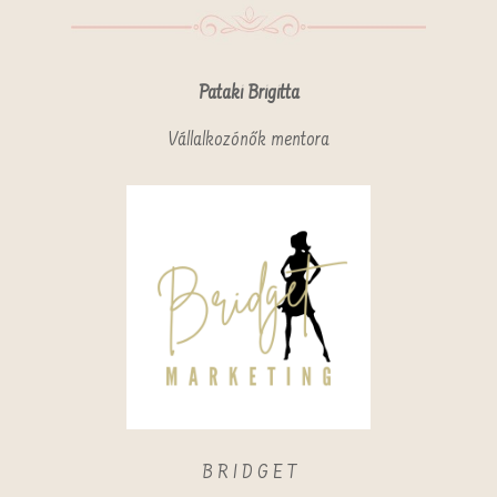
Pataki Brigitta
Vállalkozónők mentora
B R I D G E T