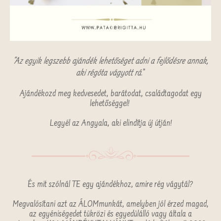
"Az egyik legszebb ajándék lehetőséget adni a fejlődésre annak,
aki régóta vágyott rá
.”
Ajándékozd meg kedvesedet, barátodat, családtagodat egy
lehetőséggel!
Legyél az Angyala, aki elindítja új útján!
És mit szólnál TE egy ajándékhoz, amire rég vágytál?
Megvalósítani azt az ÁLOMmunkát, amelyben jól érzed magad,
az egyéniségedet tükrözi és egyedülálló vagy általa a