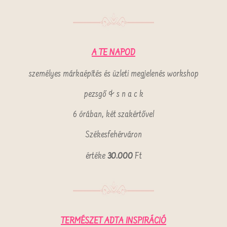
A TE NAPOD
személyes márkaépítés és üzleti megjelenés workshop
pezsgő & s n a c k
6 órában, két szakértővel
Székesfehérváron
értéke
30.000
Ft
TERMÉSZET
ADTA INSPIRÁCIÓ