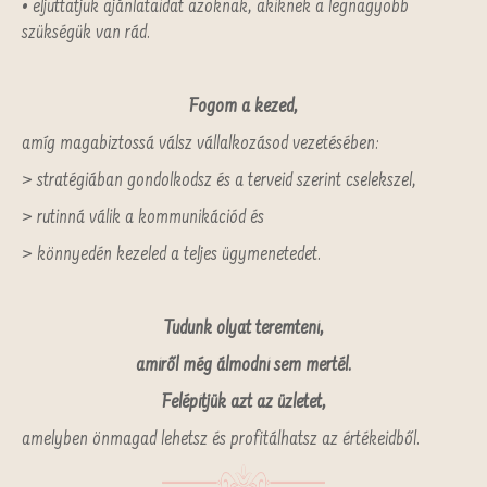
• eljuttatjuk ajánlataidat azoknak, akiknek a legnagyobb
szükségük van rád.
Fogom a kezed,
amíg magabiztossá válsz vállalkozásod vezetésében:
> stratégiában gondolkodsz és a terveid szerint cselekszel,
> rutinná válik a kommunikációd és
> könnyedén kezeled a teljes ügymenetedet.
Tudunk olyat teremteni,
amiről még álmodni sem mertél.
Felépítjük azt az üzletet,
amelyben önmagad lehetsz és profitálhatsz az értékeidből.