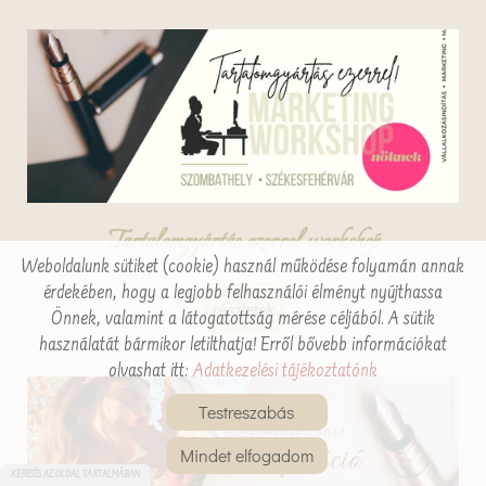
Tartalomgyártás ezerrel workshop
Weboldalunk sütiket (cookie) használ működése folyamán annak
érdekében, hogy a legjobb felhasználói élményt nyújthassa
részletek
Önnek, valamint a látogatottság mérése céljából. A sütik
használatát bármikor letilthatja! Erről bővebb információkat
olvashat itt:
Adatkezelési tájékoztatónk
Testreszabás
Mindet elfogadom
KERESÉS AZ OLDAL TARTALMÁBAN