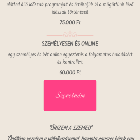
előtted álló időszak programjait és értékeljük ki a mögöttünk lévő
időszak történéseit
75.000
Ft
SZEMÉLYESEN ÉS ONLINE
egy személyes és két online egyeztetés a folyamatos haladásért
és kontrollért
60.000
Ft
"ŐRIZEM A SZEMED"
"Önállóan vezetem a vállalkozásomat, havonta egyszer kérek egy