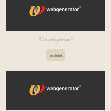
Ki a célcsoportom?
részletek