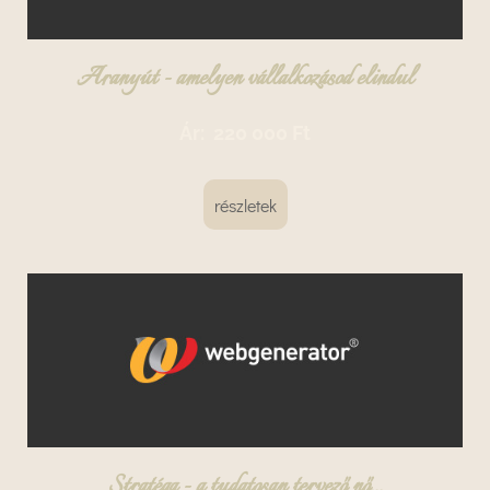
Aranyút - amelyen vállalkozásod elindul
Ár:
220 000 Ft
részletek
Stratéga - a tudatosan tervező nő...