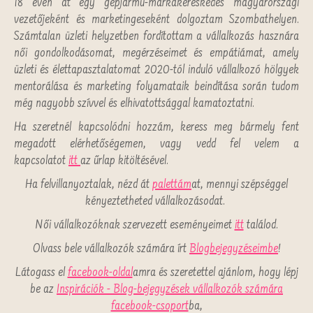
18 éven át egy gépjármű-márkakereskedés magyarországi
vezetőjeként és marketingeseként dolgoztam Szombathelyen.
Számtalan üzleti helyzetben fordítottam a vállalkozás hasznára
női gondolkodásomat, megérzéseimet és empátiámat, amely
üzleti és élettapasztalatomat 2020-tól induló vállalkozó hölgyek
mentorálása és marketing folyamataik beindítása során tudom
még nagyobb szívvel és elhivatottsággal kamatoztatni.
Ha szeretnél kapcsolódni hozzám, keress meg bármely fent
megadott elérhetőségemen, vagy vedd fel velem a
kapcsolatot
itt
az
űrlap kitöltésével.
Ha felvillanyoztalak, nézd át
palettám
at, mennyi szépséggel
kényeztetheted vállalkozásodat.
Női vállalkozóknak szervezett eseményeimet
itt
találod.
Olvass bele vállalkozók számára írt
Blogbejegyzéseimbe
!
Látogass el
facebook-oldal
amra és s
zeretettel ajánlom, hogy lépj
be az
Inspirációk - Blog-bejegyzések vállalkozók számára
facebook-csoport
ba,