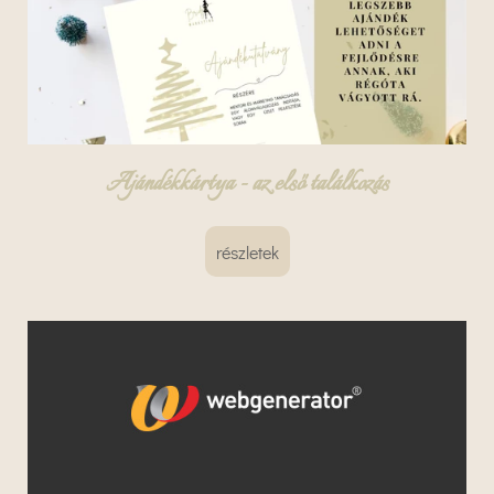
Ajándékkártya - az első találkozás
részletek