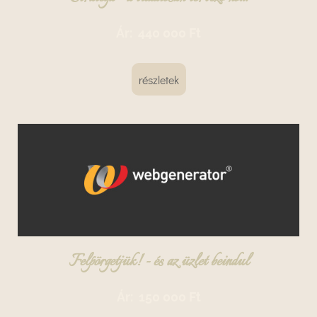
Ár:
440 000 Ft
részletek
Felpörgetjük! - és az üzlet beindul
Ár:
150 000 Ft