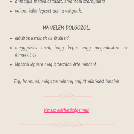
önmaguk megvalósítását, kibontani szárnyaikat
valami különlegeset adni a világnak.
HA VELEM DOLGOZOL,
előtérbe kerülnek az értékeid
meggyőzlek arról, hogy képes vagy megvalósítani az
álmaidat és
lépésről lépésre meg is teszünk érte mindent.
Egy könnyed, mégis termékeny együttműködést kínálok.
Keress elérhetőségeimen
!