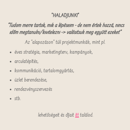
"HALADJUNK!"
"Tudom merre tartok, mik a lépéseim - de nem értek hozzá, nincs
időm megtanulni/kivitelezni -> valósítsuk meg együtt ezeket"
Az "alapozáson" túli projektmunkák, mint pl.
éves stratégia, marketingterv, kampányok,
arculatépítés,
kommunikáció, tartalomgyártás,
üzlet berendezése,
rendezvényszervezés
stb.
lehetőségeit és díjait
itt
találod.