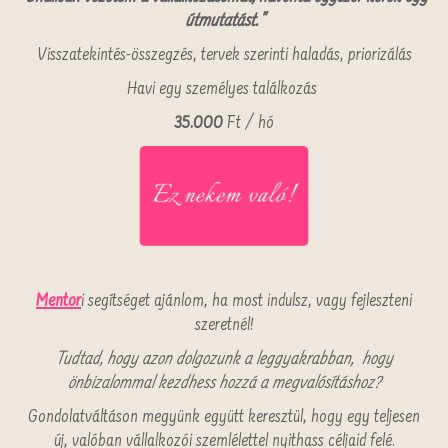
útmutatást."
Visszatekintés-összegzés, tervek szerinti haladás, priorizálás
Havi egy személyes találkozás
35.000
Ft / hó
Mentor
i segítséget ajánlom, ha most indulsz, vagy fejleszteni
szeretnél!
Tudtad, hogy azon dolgozunk a leggyakrabban, hogy
önbizalommal kezdhess hozzá a megvalósításhoz?
Gondolatváltáson megyünk együtt keresztül, hogy egy teljesen
új, valóban vállalkozói szemlélettel nyithass céljaid felé.