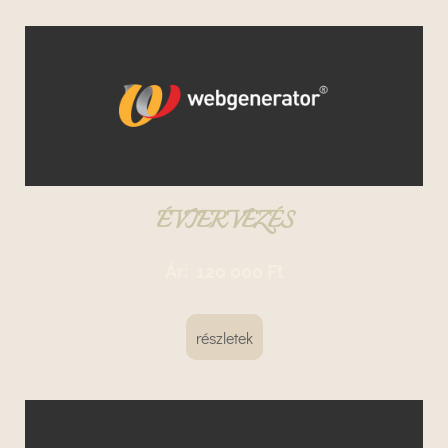
ÉVTERVEZÉS
Ár:
120 000 Ft
részletek