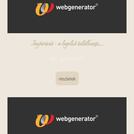
Inspiráció - a legelső találkozás,...
Ár:
30 000 Ft
részletek