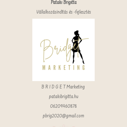
Pataki Brigitta
Vállalkozásindítás és -fejlesztés
B R I D G E T Marketing
patakibrigitta.hu
06209460878
pbrig2020@gmail.com