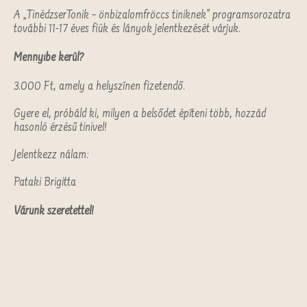
A „TinédzserTonik – önbizalomfröccs tiniknek” programsorozatra
további 11-17 éves fiúk és lányok jelentkezését várjuk.
Mennyibe kerül?
3.000 Ft, amely a helyszínen fizetendő.
Gyere el, próbáld ki, milyen a belsődet építeni több, hozzád
hasonló érzésű tinivel!
Jelentkezz nálam:
Pataki Brigitta
Várunk szeretettel!